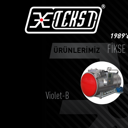
1989'd
FİKSE
ÜRÜNLERİMİZ
Violet-B