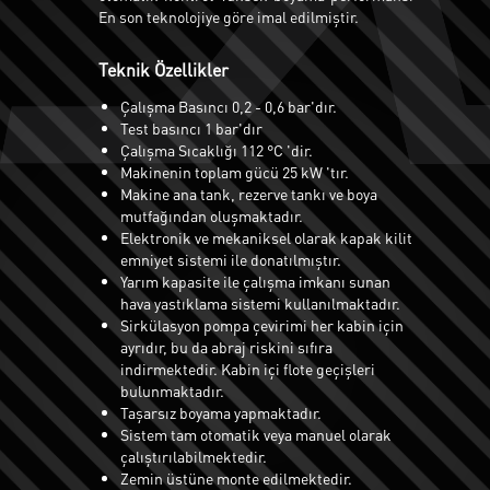
En son teknolojiye göre imal edilmiştir.
Teknik Özellikler
Çalışma Basıncı 0,2 - 0,6 bar'dır.
Test basıncı 1 bar'dır
Çalışma Sıcaklığı 112 °C 'dir.
Makinenin toplam gücü 25 kW 'tır.
Makine ana tank, rezerve tankı ve boya
mutfağından oluşmaktadır.
Elektronik ve mekaniksel olarak kapak kilit
emniyet sistemi ile donatılmıştır.
Yarım kapasite ile çalışma imkanı sunan
hava yastıklama sistemi kullanılmaktadır.
Sirkülasyon pompa çevirimi her kabin için
ayrıdır, bu da abraj riskini sıfıra
indirmektedir. Kabin içi flote geçişleri
bulunmaktadır.
Taşarsız boyama yapmaktadır.
Sistem tam otomatik veya manuel olarak
çalıştırılabilmektedir.
Zemin üstüne monte edilmektedir.