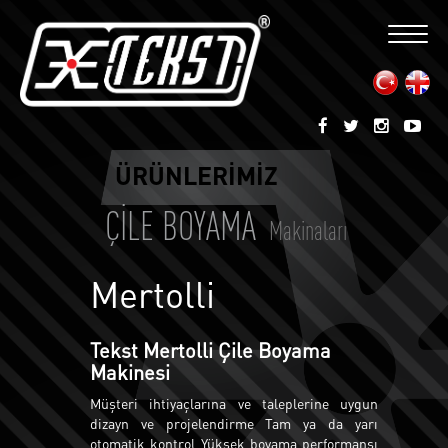
Toggle
naviga
ÜRÜNLERİMİZ
ÇİLE BOYAMA
Makinaları
Mertolli
Tekst Mertolli Çile Boyama
Makinesi
Müşteri ihtiyaçlarına ve taleplerine uygun
dizayn ve projelendirme Tam ya da yarı
otomatik kontrol Yüksek boyama performansı